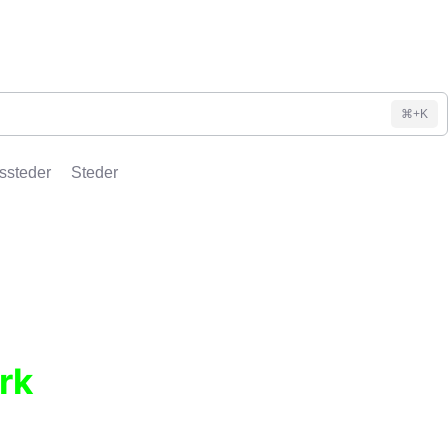
⌘+K
ssteder
Steder
rk