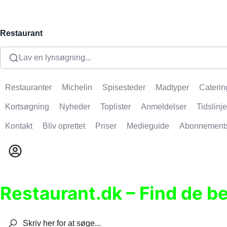
Restaurant
Lav en lynsøgning...
Restauranter
Michelin
Spisesteder
Madtyper
Caterin
Kortsøgning
Nyheder
Toplister
Anmeldelser
Tidslinje
Kontakt
Bliv oprettet
Priser
Medieguide
Abonnement
Restaurant.dk – Find de b
Søg efter restauranter, spisesteder, caféer, bare