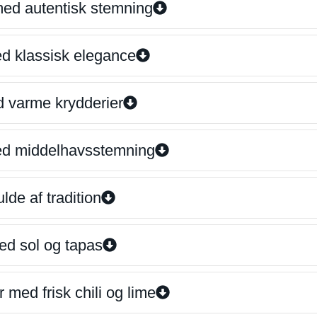
 med autentisk stemning
ed klassisk elegance
d varme krydderier
ed middelhavsstemning
lde af tradition
ed sol og tapas
 med frisk chili og lime