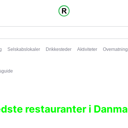
g
Selskabslokaler
Drikkesteder
Aktiviteter
Overnatning
sguide
edste restauranter i Danma
r, pubber, hoteller og aktiviteter.