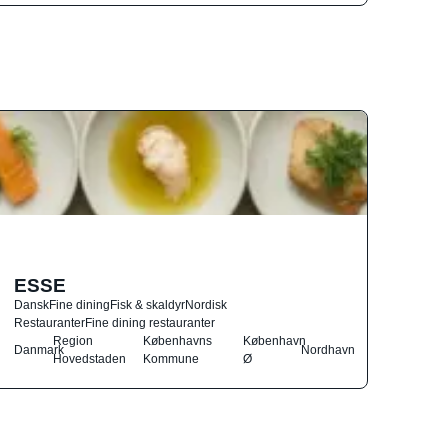
ESSE
Dansk
Fine dining
Fisk & skaldyr
Nordisk
Restauranter
Fine dining restauranter
Region
Københavns
København
Danmark
Nordhavn
Hovedstaden
Kommune
Ø