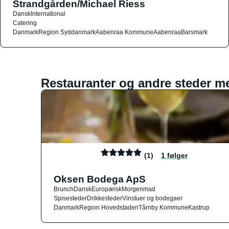
Strandgården/Michael Riess
Dansk
International
Catering
Danmark
Region Syddanmark
Aabenraa Kommune
Aabenraa
Barsmark
Restauranter og andre steder m
(1)
1 følger
Oksen Bodega ApS
Brunch
Dansk
Europæisk
Morgenmad
Spisesteder
Drikkesteder
Vinstuer og bodegaer
Danmark
Region Hovedstaden
Tårnby Kommune
Kastrup