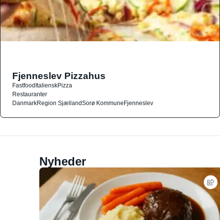
Fjenneslev Pizzahus
Fastfood
Italiensk
Pizza
Restauranter
Danmark
Region Sjælland
Sorø Kommune
Fjenneslev
Nyheder