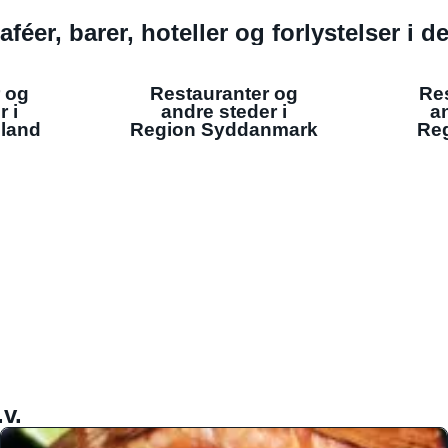
aféer, barer, hoteller og forlystelser i 
 og
Restauranter og
Re
r i
andre steder i
an
lland
Region Syddanmark
Reg
v.