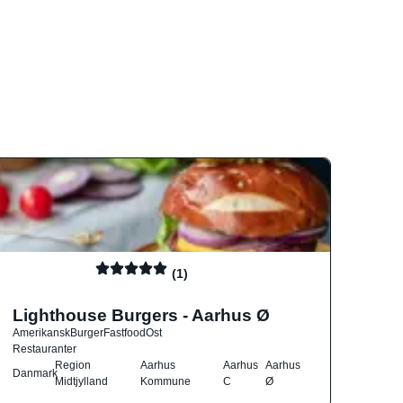
(1)
Lighthouse Burgers - Aarhus Ø
Amerikansk
Burger
Fastfood
Ost
Restauranter
Region
Aarhus
Aarhus
Aarhus
Danmark
Midtjylland
Kommune
C
Ø