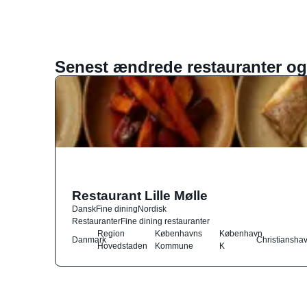
Senest ændrede restauranter og
Restaurant Lille Mølle
Dansk
Fine dining
Nordisk
Restauranter
Fine dining restauranter
Region
Københavns
København
Danmark
Christiansha
Hovedstaden
Kommune
K