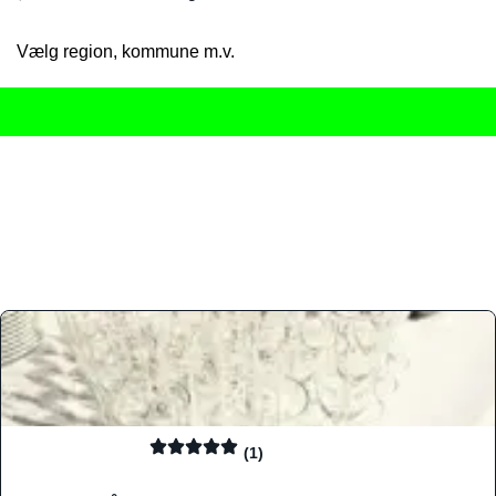
Vælg region, kommune m.v.
Her får du det komplette overblik
over Danmarks mange spisested
gourmetoplevelser på tværs af alle landets byer og regioner.
Søgningen er gjort enkel, så du hurtigt kan filtrere efter madtyp
informationer, hvilket gør den til det ideelle værktøj for både lo
Find præcis den madtype og den stemning, der passer til din næ
(1)