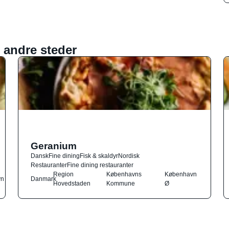
 andre steder
Geranium
Dansk
Fine dining
Fisk & skaldyr
Nordisk
Restauranter
Fine dining restauranter
Region
Københavns
København
vn
Danmark
Hovedstaden
Kommune
Ø