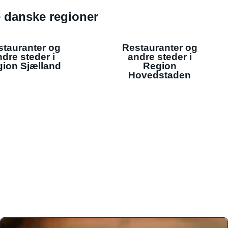
de danske regioner
stauranter og
Restauranter og
dre steder i
andre steder i
ion Sjælland
Region
Hovedstaden