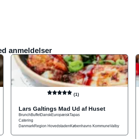
ed anmeldelser
(1)
Lars Galtings Mad Ud af Huset
Brunch
Buffet
Dansk
Europæisk
Tapas
Catering
Danmark
Region Hovedstaden
Københavns Kommune
Valby