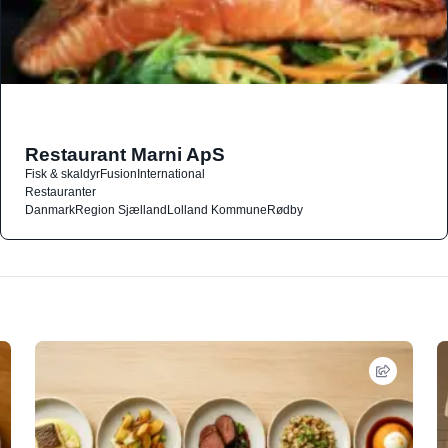
Restaurant Marni ApS
Fisk & skaldyr
Fusion
International
Restauranter
Danmark
Region Sjælland
Lolland Kommune
Rødby