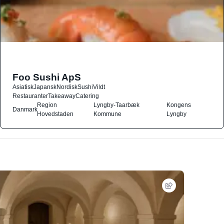
Foo Sushi ApS
Asiatisk
Japansk
Nordisk
Sushi
Vildt
Restauranter
Takeaway
Catering
Region
Lyngby-Taarbæk
Kongens
Danmark
Hovedstaden
Kommune
Lyngby