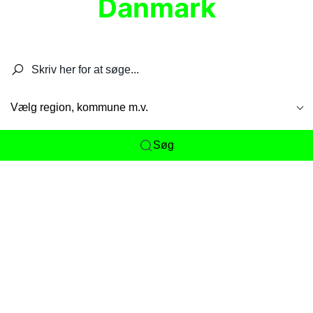
Danmark
Søg efter restauranter, spisesteder, caféer,
barer, pubber, hoteller og aktiviteter.
Vælg region, kommune m.v.
Søg
Her får du det komplette overblik
over
Danmarks mange spisesteder, caféer og
restauranter samlet ét sted. Vi gør det nemt for
dig at opdage alt fra skjulte lokale favoritter til
eksklusive gourmetoplevelser på tværs af alle
landets byer og regioner.
Søgningen er gjort enkel, så du hurtigt kan filtrere
efter madtype, lokation eller specifikke ønsker til