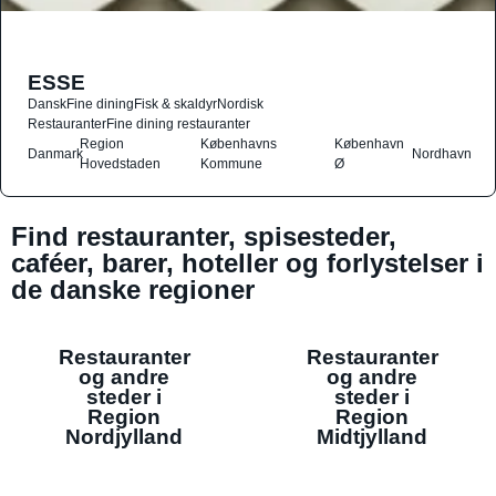
ESSE
Dansk
Fine dining
Fisk & skaldyr
Nordisk
Restauranter
Fine dining restauranter
Region
Københavns
København
Danmark
Nordhavn
Hovedstaden
Kommune
Ø
Find restauranter, spisesteder,
caféer, barer, hoteller og forlystelser i
de danske regioner
Restauranter
Restauranter
og andre
og andre
steder i
steder i
Region
Region
Nordjylland
Midtjylland