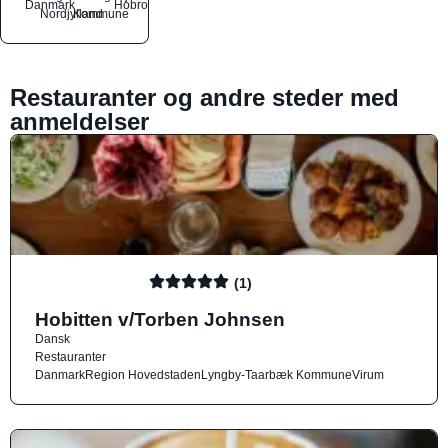
Danmark
Hobro
Nordjylland
Kommune
Restauranter og andre steder med
anmeldelser
(1)
Hobitten v/Torben Johnsen
Dansk
Restauranter
Danmark
Region Hovedstaden
Lyngby-Taarbæk Kommune
Virum