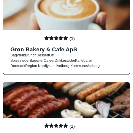
(1)
Grøn Bakery & Cafe ApS
Bagværk
Brunch
Dessert
Ost
Spisesteder
Bagerier
Caféer
Drikkesteder
Kaffebarer
Danmark
Region Nordjylland
Aalborg Kommune
Aalborg
(1)