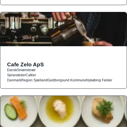
Cafe Zelo ApS
Dansk
Smørrebrød
Spisesteder
Caféer
Danmark
Region Sjælland
Guldborgsund Kommune
Nykøbing Falster