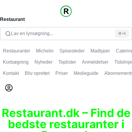
Restaurant
Lav en lynsøgning...
⌘+K
Restauranter
Michelin
Spisesteder
Madtyper
Caterin
Kortsøgning
Nyheder
Toplister
Anmeldelser
Tidslinje
Kontakt
Bliv oprettet
Priser
Medieguide
Abonnement
Restaurant.dk – Find de
bedste restauranter i