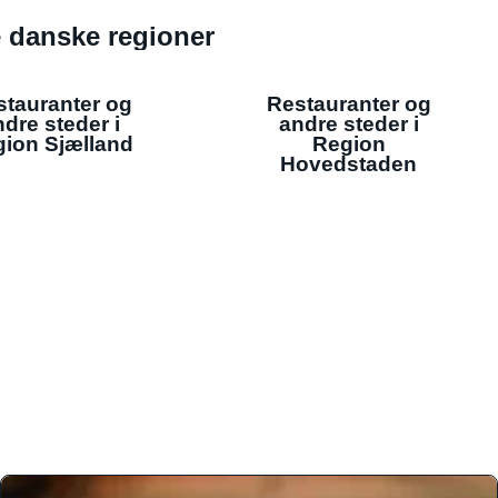
de danske regioner
stauranter og
Restauranter og
dre steder i
andre steder i
ion Sjælland
Region
Hovedstaden