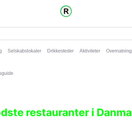
g
Selskabslokaler
Drikkesteder
Aktiviteter
Overnatning
sguide
edste restauranter i Danma
r, pubber, hoteller og aktiviteter.