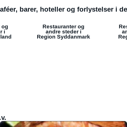
aféer, barer, hoteller og forlystelser i 
 og
Restauranter og
Re
r i
andre steder i
an
lland
Region Syddanmark
Reg
v.