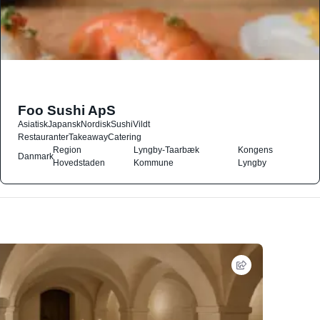
Foo Sushi ApS
Asiatisk
Japansk
Nordisk
Sushi
Vildt
Restauranter
Takeaway
Catering
Region
Lyngby-Taarbæk
Kongens
Danmark
Hovedstaden
Kommune
Lyngby