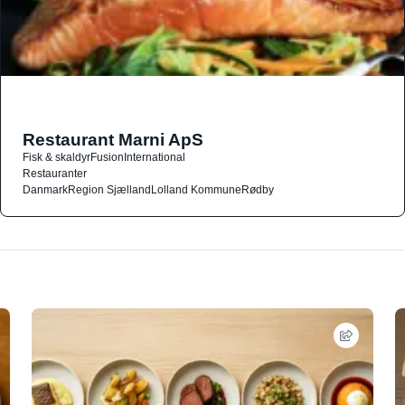
Restaurant Marni ApS
Fisk & skaldyr
Fusion
International
Restauranter
Danmark
Region Sjælland
Lolland Kommune
Rødby