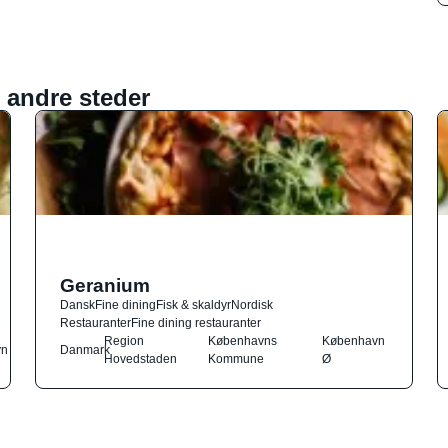
 andre steder
Geranium
Dansk
Fine dining
Fisk & skaldyr
Nordisk
Restauranter
Fine dining restauranter
Region
Københavns
København
vn
Danmark
Hovedstaden
Kommune
Ø