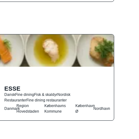
ESSE
Dansk
Fine dining
Fisk & skaldyr
Nordisk
Restauranter
Fine dining restauranter
Region
Københavns
København
Danmark
Nordhavn
Hovedstaden
Kommune
Ø