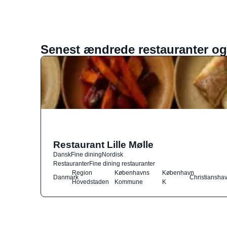
Senest ændrede restauranter og
Restaurant Lille Mølle
Dansk
Fine dining
Nordisk
Restauranter
Fine dining restauranter
Region
Københavns
København
Danmark
Christiansha
Hovedstaden
Kommune
K