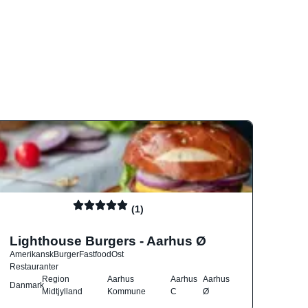
(1)
Lighthouse Burgers - Aarhus Ø
Amerikansk
Burger
Fastfood
Ost
Restauranter
Region
Aarhus
Aarhus
Aarhus
Danmark
Midtjylland
Kommune
C
Ø