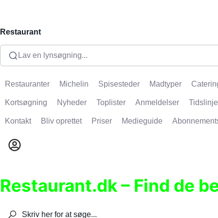
Restaurant
Lav en lynsøgning...
Restauranter
Michelin
Spisesteder
Madtyper
Caterin
Kortsøgning
Nyheder
Toplister
Anmeldelser
Tidslinje
Kontakt
Bliv oprettet
Priser
Medieguide
Abonnement
Restaurant.dk – Find de b
Søg efter restauranter, spisesteder, caféer, bare