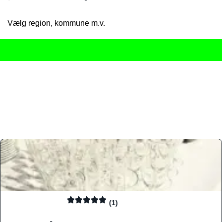
Vælg region, kommune m.v.
Her får du det komplette overblik
over Danmarks mange spisested
gourmetoplevelser på tværs af alle landets byer og regioner.
Søgningen er gjort enkel, så du hurtigt kan filtrere efter madtyp
informationer, hvilket gør den til det ideelle værktøj for både lo
Find præcis den madtype og den stemning, der passer til din næ
(1)