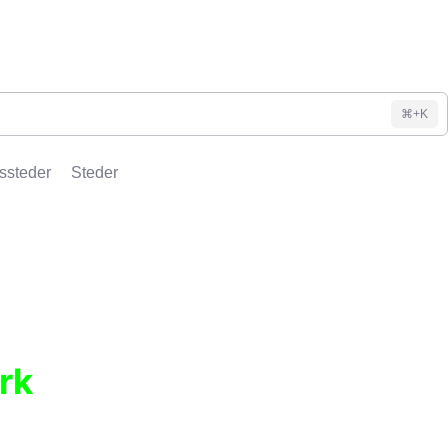
⌘+K
ssteder
Steder
rk