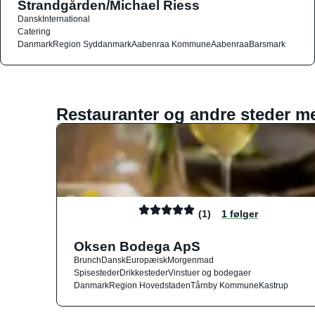
Strandgården/Michael Riess
Dansk
International
Catering
Danmark
Region Syddanmark
Aabenraa Kommune
Aabenraa
Barsmark
Restauranter og andre steder m
(1)
1 følger
Oksen Bodega ApS
Brunch
Dansk
Europæisk
Morgenmad
Spisesteder
Drikkesteder
Vinstuer og bodegaer
Danmark
Region Hovedstaden
Tårnby Kommune
Kastrup