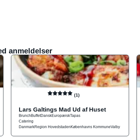
ed anmeldelser
(1)
Lars Galtings Mad Ud af Huset
Brunch
Buffet
Dansk
Europæisk
Tapas
Catering
Danmark
Region Hovedstaden
Københavns Kommune
Valby