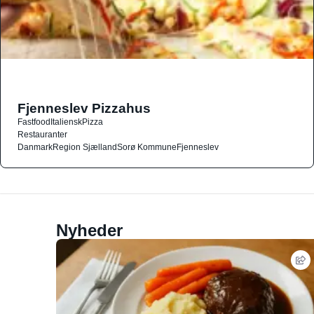
Fjenneslev Pizzahus
Fastfood
Italiensk
Pizza
Restauranter
Danmark
Region Sjælland
Sorø Kommune
Fjenneslev
Nyheder