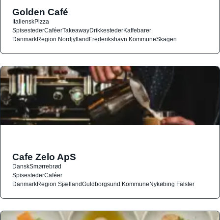
Golden Café
Italiensk
Pizza
Spisesteder
Caféer
Takeaway
Drikkesteder
Kaffebarer
Danmark
Region Nordjylland
Frederikshavn Kommune
Skagen
Cafe Zelo ApS
Dansk
Smørrebrød
Spisesteder
Caféer
Danmark
Region Sjælland
Guldborgsund Kommune
Nykøbing Falster