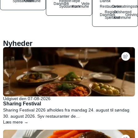
Syddanmark
Kommune
Region
Vejle
Dansk
Danmark
Vejle
Syddanmark
Kommune
Restauranter
Overnatningsst
Region
Odsherred
Danmark
Grevin
Sjælland
Kommune
Nyheder
Udgivet den 07-08-2026
Sharing Festival
Sharing Festival 2026 afholdes fra mandag 24. august til søndag
30. august 2026. Syv restauranter de...
Læs mere →