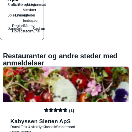
Brunch
Dansk
Europæisk
Morgenmad
Vinstuer
Spisesteder
Drikkesteder
og
bodegaer
Region
Tårnby
Danmark
Kastrup
Hovedstaden
Kommune
Restauranter og andre steder med
anmeldelser
(1)
Kabyssen Sletten ApS
Dansk
Fisk & skaldyr
Klassisk
Smørrebrød