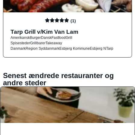
(1)
Tarp Grill v/Kim Van Lam
Amerikansk
Burger
Dansk
Fastfood
Grill
Spisesteder
Grillbarer
Takeaway
Danmark
Region Syddanmark
Esbjerg Kommune
Esbjerg N
Tarp
Senest ændrede restauranter og
andre steder