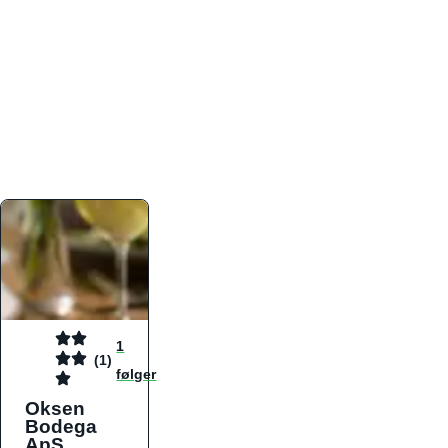
atmosfæren. Platformen er faktabaseret,
overskuelig og altid opdateret med de nyeste
informationer, hvilket gør den til det ideelle værktøj
for både lokale madelskere og turister på farten.
Find præcis den madtype og den stemning, der
passer til din næste middag, uanset hvor i landet
du befinder dig.
1
(1)
følger
Oksen
Bodega
ApS