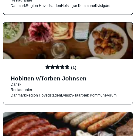
Restauranter
Danmark
Region Hovedstaden
Helsingør Kommune
Kvistgård
(1)
Hobitten v/Torben Johnsen
Dansk
Restauranter
Danmark
Region Hovedstaden
Lyngby-Taarbæk Kommune
Virum