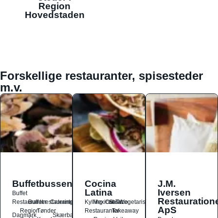
Region
Hovedstaden
Forskellige restauranter, spisesteder
m.v.
Buffetbussen
Cocina
J.M.
Latina
Iversen
Buffet
Restauration
Restauranter
Buffetrestauranter
Catering
Kylling
Mexicansk
Ost
Salat
Taco
Vegetarisk
ApS
Region
Tønder
Restauranter
Takeaway
Danmark
Skærbæk