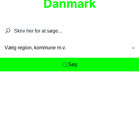
Danmark
Søg efter restauranter, spisesteder, caféer,
barer, pubber, hoteller og aktiviteter.
Vælg region, kommune m.v.
Søg
Her får du det komplette overblik
over
Danmarks mange spisesteder, caféer og
restauranter samlet ét sted. Vi gør det nemt for
dig at opdage alt fra skjulte lokale favoritter til
eksklusive gourmetoplevelser på tværs af alle
landets byer og regioner.
Søgningen er gjort enkel, så du hurtigt kan filtrere
efter madtype, lokation eller specifikke ønsker til