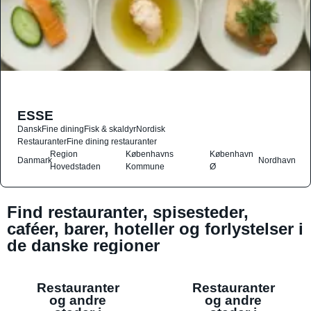
ESSE
Dansk
Fine dining
Fisk & skaldyr
Nordisk
Restauranter
Fine dining restauranter
Region
Københavns
København
Danmark
Nordhavn
Hovedstaden
Kommune
Ø
Find restauranter, spisesteder,
caféer, barer, hoteller og forlystelser i
de danske regioner
Restauranter
Restauranter
og andre
og andre