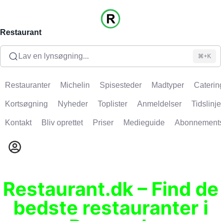
Restaurant
Lav en lynsøgning...
⌘+K
Restauranter
Michelin
Spisesteder
Madtyper
Caterin
Kortsøgning
Nyheder
Toplister
Anmeldelser
Tidslinje
Kontakt
Bliv oprettet
Priser
Medieguide
Abonnement
Restaurant.dk – Find de
bedste restauranter i