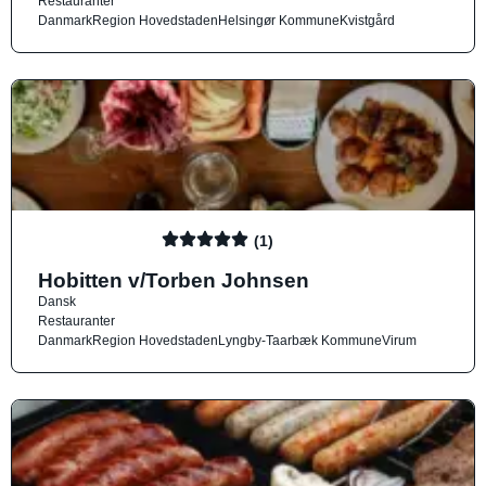
Restauranter
Danmark
Region Hovedstaden
Helsingør Kommune
Kvistgård
(1)
Hobitten v/Torben Johnsen
Dansk
Restauranter
Danmark
Region Hovedstaden
Lyngby-Taarbæk Kommune
Virum