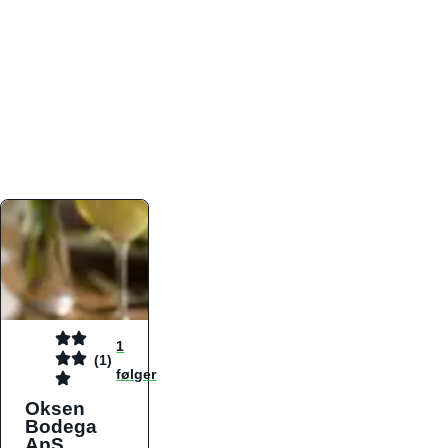
atmosfæren. Platformen er faktabaseret,
overskuelig og altid opdateret med de nyeste
informationer, hvilket gør den til det ideelle værktøj
for både lokale madelskere og turister på farten.
Find præcis den madtype og den stemning, der
passer til din næste middag, uanset hvor i landet
du befinder dig.
1
(1)
følger
Oksen
Bodega
ApS