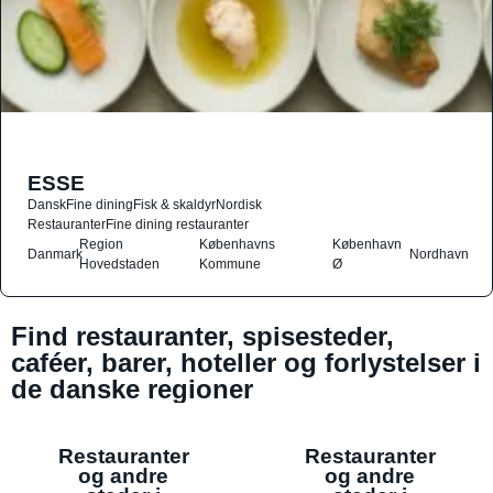
ESSE
Dansk
Fine dining
Fisk & skaldyr
Nordisk
Restauranter
Fine dining restauranter
Region
Københavns
København
Danmark
Nordhavn
Hovedstaden
Kommune
Ø
Find restauranter, spisesteder,
caféer, barer, hoteller og forlystelser i
de danske regioner
Restauranter
Restauranter
og andre
og andre