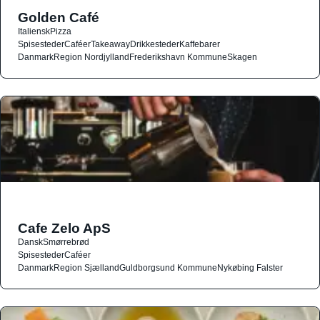
Golden Café
Italiensk
Pizza
Spisesteder
Caféer
Takeaway
Drikkesteder
Kaffebarer
Danmark
Region Nordjylland
Frederikshavn Kommune
Skagen
Cafe Zelo ApS
Dansk
Smørrebrød
Spisesteder
Caféer
Danmark
Region Sjælland
Guldborgsund Kommune
Nykøbing Falster