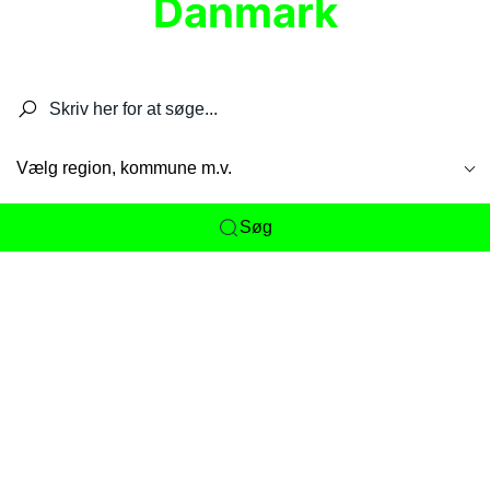
Danmark
Søg efter restauranter, spisesteder, caféer,
barer, pubber, hoteller og aktiviteter.
Vælg region, kommune m.v.
Søg
Her får du det komplette overblik
over
Danmarks mange spisesteder, caféer og
restauranter samlet ét sted. Vi gør det nemt for
dig at opdage alt fra skjulte lokale favoritter til
eksklusive gourmetoplevelser på tværs af alle
landets byer og regioner.
Søgningen er gjort enkel, så du hurtigt kan filtrere
efter madtype, lokation eller specifikke ønsker til