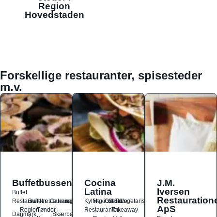
Region
Hovedstaden
Forskellige restauranter, spisesteder
m.v.
Buffetbussen
Cocina
J.M.
Latina
Iversen
Buffet
Restauration
Restauranter
Buffetrestauranter
Catering
Kylling
Mexicansk
Ost
Salat
Taco
Vegetarisk
ApS
Region
Tønder
Restauranter
Takeaway
Danmark
Skærbæk