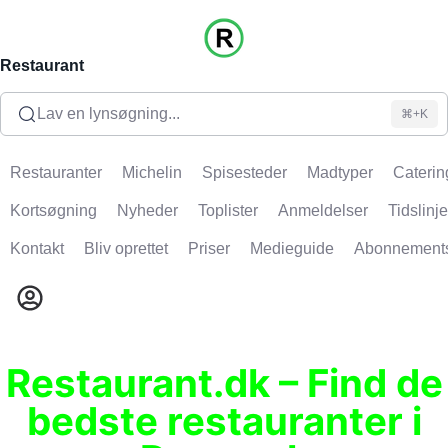
Restaurant
Lav en lynsøgning...
⌘+K
Restauranter
Michelin
Spisesteder
Madtyper
Caterin
Kortsøgning
Nyheder
Toplister
Anmeldelser
Tidslinje
Kontakt
Bliv oprettet
Priser
Medieguide
Abonnement
Restaurant.dk – Find de
bedste restauranter i