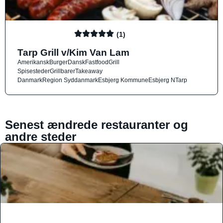
(1)
Tarp Grill v/Kim Van Lam
Amerikansk
Burger
Dansk
Fastfood
Grill
Spisesteder
Grillbarer
Takeaway
Danmark
Region Syddanmark
Esbjerg Kommune
Esbjerg N
Tarp
Senest ændrede restauranter og
andre steder