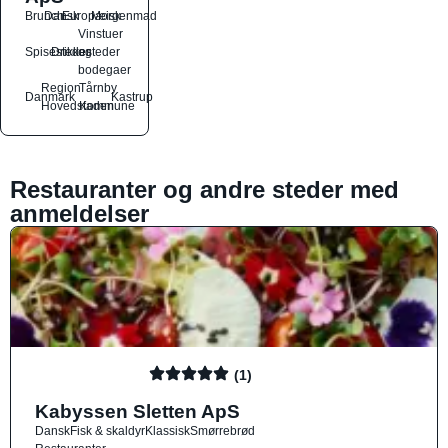
Brunch
Dansk
Europæisk
Morgenmad
Vinstuer
Spisesteder
Drikkesteder
og
bodegaer
Region
Tårnby
Danmark
Kastrup
Hovedstaden
Kommune
Restauranter og andre steder med
anmeldelser
(1)
Kabyssen Sletten ApS
Dansk
Fisk & skaldyr
Klassisk
Smørrebrød