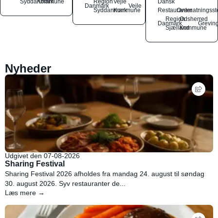
Syddanmark
Kommune
Region
Vejle
Dansk
Danmark
Vejle
Syddanmark
Kommune
Restauranter
Overnatningsst
Region
Odsherred
Danmark
Grevin
Sjælland
Kommune
Nyheder
Udgivet den 07-08-2026
Sharing Festival
Sharing Festival 2026 afholdes fra mandag 24. august til søndag
30. august 2026. Syv restauranter de...
Læs mere →