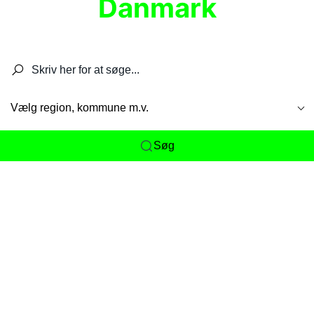
Danmark
Søg efter restauranter, spisesteder, caféer,
barer, pubber, hoteller og aktiviteter.
Vælg region, kommune m.v.
Søg
Her får du det komplette overblik
over
Danmarks mange spisesteder, caféer og
restauranter samlet ét sted. Vi gør det nemt for
dig at opdage alt fra skjulte lokale favoritter til
eksklusive gourmetoplevelser på tværs af alle
landets byer og regioner.
Søgningen er gjort enkel, så du hurtigt kan filtrere
efter madtype, lokation eller specifikke ønsker til