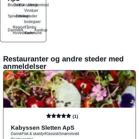
Brunch
Dansk
Europæisk
Morgenmad
Vinstuer
Spisesteder
Drikkesteder
og
bodegaer
Region
Tårnby
Danmark
Kastrup
Hovedstaden
Kommune
Restauranter og andre steder med
anmeldelser
(1)
Kabyssen Sletten ApS
Dansk
Fisk & skaldyr
Klassisk
Smørrebrød