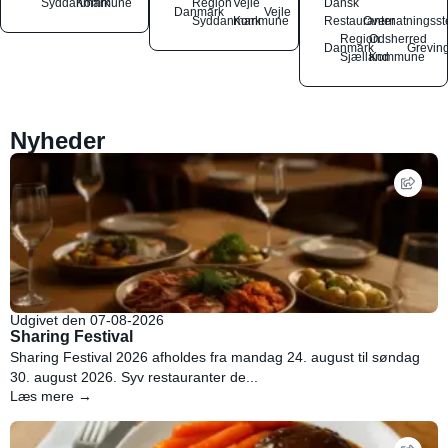
Syddanmark
Kommune
Region
Vejle
Dansk
Danmark
Vejle
Syddanmark
Kommune
Restauranter
Overnatningsst
Region
Odsherred
Danmark
Grevin
Sjælland
Kommune
Nyheder
Udgivet den 07-08-2026
Sharing Festival
Sharing Festival 2026 afholdes fra mandag 24. august til søndag
30. august 2026. Syv restauranter de...
Læs mere →