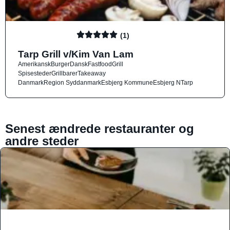
(1)
Tarp Grill v/Kim Van Lam
Amerikansk
Burger
Dansk
Fastfood
Grill
Spisesteder
Grillbarer
Takeaway
Danmark
Region Syddanmark
Esbjerg Kommune
Esbjerg N
Tarp
Senest ændrede restauranter og
andre steder