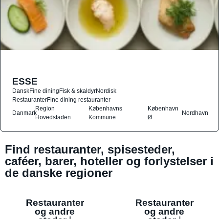
ESSE
Dansk
Fine dining
Fisk & skaldyr
Nordisk
Restauranter
Fine dining restauranter
Region
Københavns
København
Danmark
Nordhavn
Hovedstaden
Kommune
Ø
Find restauranter, spisesteder,
caféer, barer, hoteller og forlystelser i
de danske regioner
Restauranter
Restauranter
og andre
og andre