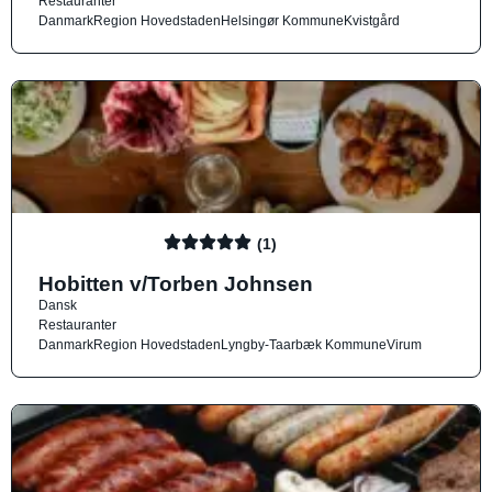
Restauranter
Danmark
Region Hovedstaden
Helsingør Kommune
Kvistgård
(1)
Hobitten v/Torben Johnsen
Dansk
Restauranter
Danmark
Region Hovedstaden
Lyngby-Taarbæk Kommune
Virum