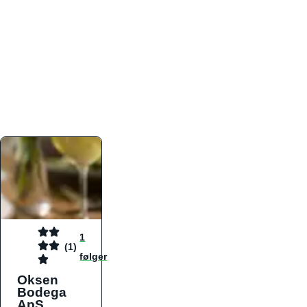
atmosfæren. Platformen er faktabaseret,
overskuelig og altid opdateret med de nyeste
informationer, hvilket gør den til det ideelle værktøj
for både lokale madelskere og turister på farten.
Find præcis den madtype og den stemning, der
passer til din næste middag, uanset hvor i landet
du befinder dig.
1
(1)
følger
Oksen
Bodega
ApS