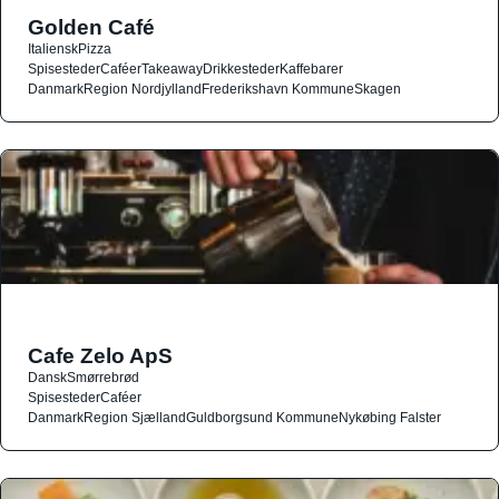
Golden Café
Italiensk
Pizza
Spisesteder
Caféer
Takeaway
Drikkesteder
Kaffebarer
Danmark
Region Nordjylland
Frederikshavn Kommune
Skagen
Cafe Zelo ApS
Dansk
Smørrebrød
Spisesteder
Caféer
Danmark
Region Sjælland
Guldborgsund Kommune
Nykøbing Falster