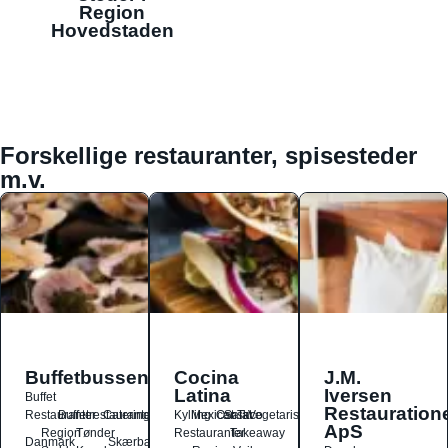
Region
Hovedstaden
Forskellige restauranter, spisesteder
m.v.
Buffetbussen
Cocina
J.M.
Latina
Iversen
Buffet
Restauration
Restauranter
Buffetrestauranter
Catering
Kylling
Mexicansk
Ost
Salat
Taco
Vegetarisk
ApS
Region
Tønder
Restauranter
Takeaway
Danmark
Skærbæk