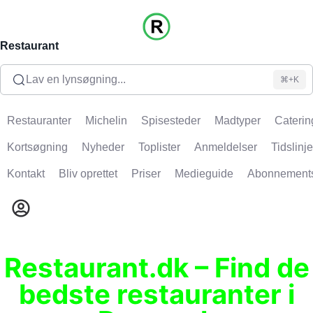
Restaurant
Lav en lynsøgning...
⌘+K
Restauranter
Michelin
Spisesteder
Madtyper
Caterin
Kortsøgning
Nyheder
Toplister
Anmeldelser
Tidslinje
Kontakt
Bliv oprettet
Priser
Medieguide
Abonnement
Restaurant.dk – Find de
bedste restauranter i